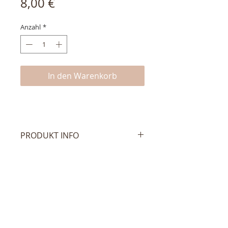
Preis
8,00 €
Anzahl
*
In den Warenkorb
PRODUKT INFO
Dieses hübsche Ohrsteckerpaar
mit Sternmotiv besteht aus 925er
Sterling Silber und wird, mit
Rücksteckern versehen, geliefert.