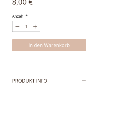
Preis
8,00 €
Anzahl
*
In den Warenkorb
PRODUKT INFO
Dieses hübsche Ohrsteckerpaar
mit Herzmotiv besteht aus 925er
Sterling Silber und wird, mit
Rücksteckern versehen, geliefert.