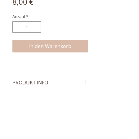
Preis
8,00 €
Anzahl
*
In den Warenkorb
PRODUKT INFO
Dieses hübsche Ohrsteckerpaar
mit Augenmotiv besteht aus 925er
Sterling Silber und wird, mit
Rücksteckern versehen, geliefert.