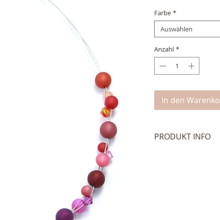
Farbe
*
Auswählen
Anzahl
*
In den Warenko
PRODUKT INFO
Wunderschöne Polari
und mit glitzernden
Gefädelt auf dreir
Stahlseil. Nickelfr
ca. 42 cm plus 7 c