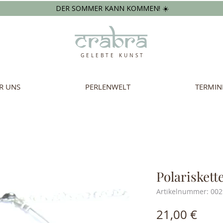
DER SOMMER KANN KOMMEN! ☀️
GELEBTE KUNST
R UNS
PERLENWELT
TERMIN
Polariskett
Artikelnummer: 002
Prei
21,00 €