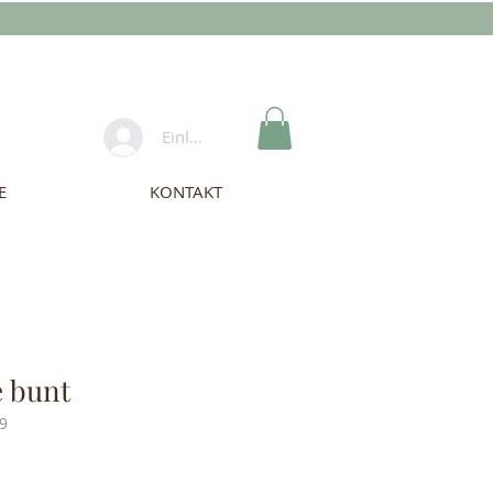
Einloggen
E
KONTAKT
e bunt
9
s