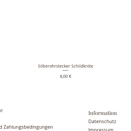
Silberohrstecker Schildkröte
Preis
8,00 €
ce
Information
Datenschutz
nd Zahlungsbedingungen
Impressum