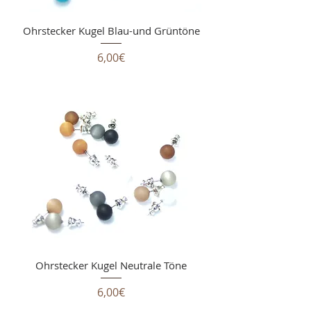
Ohrstecker Kugel Blau-und Grüntöne
Price
6,00€
Ohrstecker Kugel Neutrale Töne
Price
6,00€