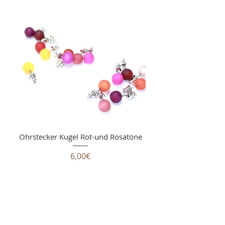
Ohrstecker Kugel Rot-und Rosatöne
Price
6,00€
Shop Service
Kontakt
Versand- und Zahlungsbedingungen